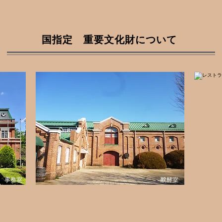
国指定 重要文化財について
事務室
醗酵室