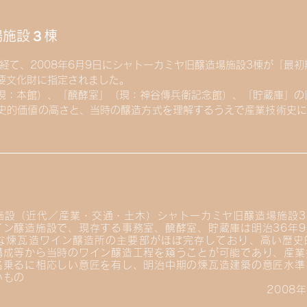
場施設３棟
を経て、2008年6月9日にシャトーカミヤ旧醸造場施設3棟が「最
要文化財に指定されました。
現：本館）、「醗酵室」（現：神谷傳兵衛記念館）、「貯蔵庫」の
史的価値の高さと、当時の醸造方式を理解するうえで産業技術史に
施設（近代／産業・交通・土木）シャトーカミヤ旧醸造場施設3
イン醸造施設で、現存する事務室、醗酵室、貯蔵庫は明治36年
な煉瓦造ワイン醸造所の主要部がほぼ完存しており、高い歴史
構成等から当時のワイン醸造工程を窺うことが可能であり、産業
名乗るに相応しい意匠を有し、明治中期の煉瓦造建築の意匠水準
いもの
2008