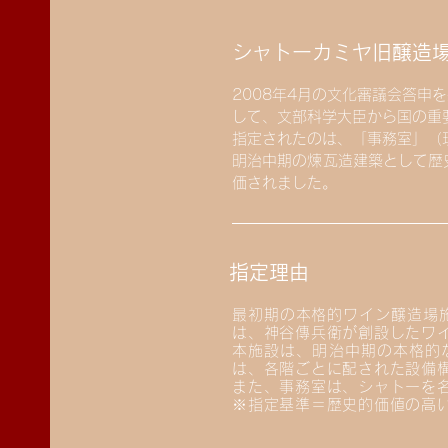
​シャトーカミヤ旧醸造
2008年4月の文化審議会答申
して、文部科学大臣から国の重
指定されたのは、「事務室」（
明治中期の煉瓦造建築として歴
価されました。
指定理由
最初期の本格的ワイン醸造場
は、神谷傳兵衛が創設したワ
本施設は、明治中期の本格的
は、各階ごとに配された設備
また、事務室は、シャトーを
※指定基準＝歴史的価値の高