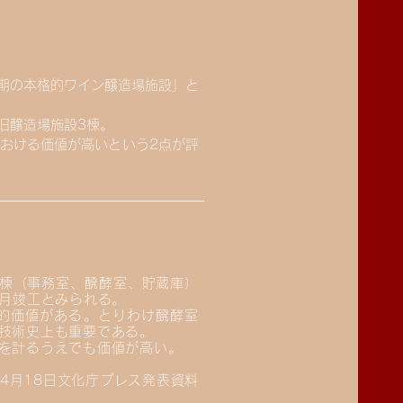
初期の本格的ワイン醸造場施設」と
旧醸造場施設3棟。
おける価値が高いという2点が評
棟（事務室、醗酵室、貯蔵庫）
9月竣工とみられる。
的価値がある。とりわけ醗酵室
技術史上も重要である。
を計るうえでも価値が高い。
年4月18日文化庁プレス発表資料