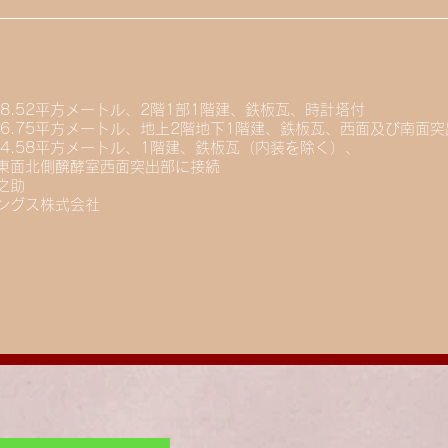
.52平方メートル、2階1部1階建、鉄板瓦、時計塔付
6.75平方メートル、地上2階地下1階建、鉄板瓦、西面及び南面突
4.58平方メートル、1階建、鉄板瓦（内装を除く）、
北側醗酵室西面突出部に接続
之助
ングス株式会社