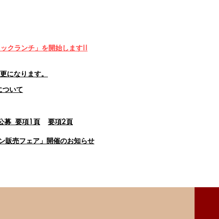
ックランチ」を開始します!!
更になります。
について
公募 要項1頁
​要項2頁
イン販売フェア」開催のお知らせ