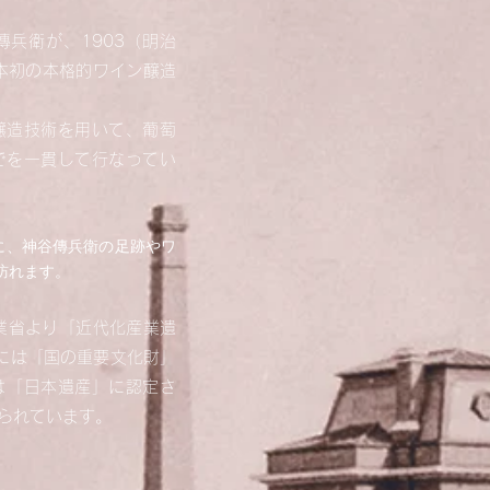
兵衛が、1903（明治
本初の本格的ワイン醸造
醸造技術を用いて、葡萄
でを一貫して行なってい
に、神谷傳兵衛の足跡やワ
訪れます。
産業省より「近代化産業遺
月には「国の重要文化財」
には「日本遺産」に認定さ
られています。