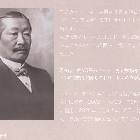
牛久シャトーは、実業家である神谷傳
36）年に茨城県牛久市に開設した日
場です。
当時最新といわれたボルドー地方の
の栽培からワインの醸造・瓶詰めま
ました。
現在は、約6万平方メートルある敷地内
インの歴史を紹介しており、多くの方が
2007（平成19）年11月には経済
産」に認定、2008（平成20）年6
に指定、2020年（令和2年）6月
れ、その歴史的価値の高さが広く認め
傳兵衛