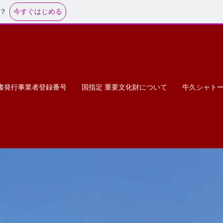
今すぐはじめる
？
書発行事業者登録番号
国指定 重要文化財について
牛久シャト