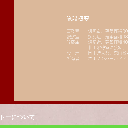
施設概要
事務室 煉瓦造、建築面積308
醗酵室 煉瓦造、建築面積43
貯蔵庫 煉瓦造、建築面積40
北面醗酵室に接続、東面
設 計 岡田時太郎、森山松
​所有者 オエノンホールディ
トーについて