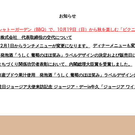
お知らせ
シャトーガーデン（BBQ）で、10月19日（日）から秋を楽しむ「ピクニ
ー株式会社 代表取締役の交代について
ディナーメニューも変
：2月1日からランチメニューが変更になります。
 発泡酒「うしく 葡萄のほほ笑み」ラベルデザインの決定および販売日
まちづくり関係功労者表彰において、内閣総理大臣賞を受賞しました。
久市産ブドウ果汁使用 発泡酒「うしく 葡萄のほほ笑み」ラベルデザイン
駐日ジョージア大使来訪記念 ジョージア・デーin牛久「ジョージア ワ