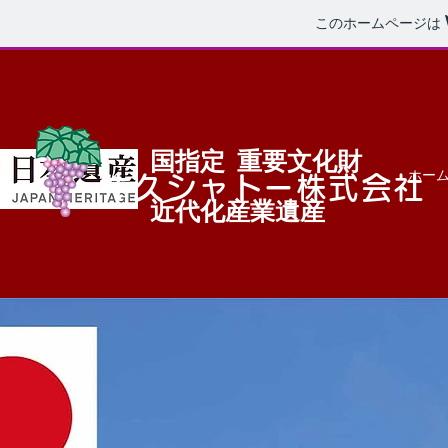
このホームページは
国指定 重要文化財
ホー
​牛久シャトー株式会社
近代化産業遺産